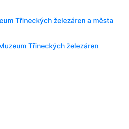
zeum Třineckých železáren a města
- Muzeum Třineckých železáren