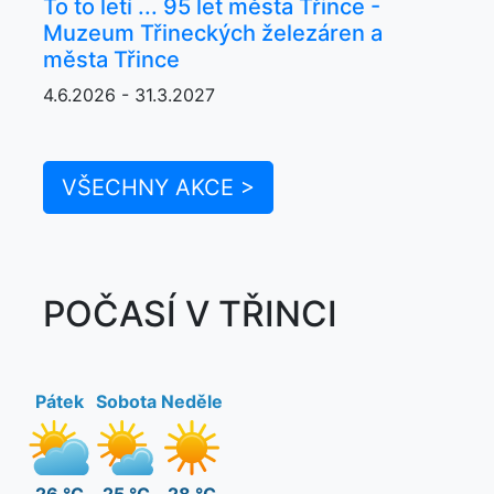
To to letí ... 95 let města Třince -
Muzeum Třineckých železáren a
města Třince
4.6.2026 - 31.3.2027
VŠECHNY AKCE >
POČASÍ V TŘINCI
Pátek
Sobota
Neděle