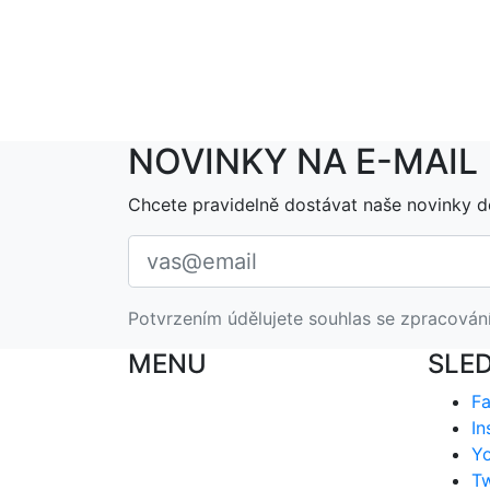
NOVINKY NA E-MAIL
Chcete pravidelně dostávat naše novinky d
Potvrzením údělujete souhlas se zpracován
MENU
SLE
F
In
Y
Tw