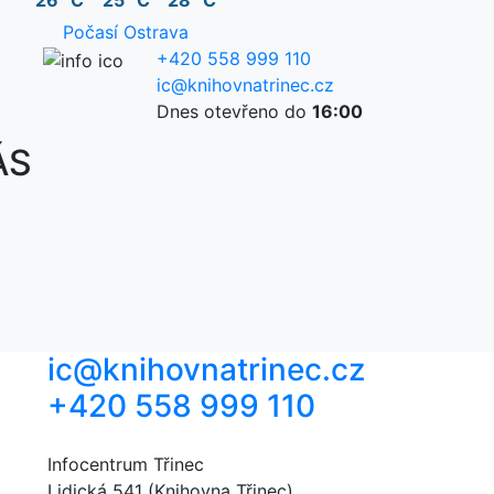
26 °C
25 °C
28 °C
Počasí Ostrava
+420 558 999 110
ic@knihovnatrinec.cz
Dnes otevřeno do
16:00
ÁS
ic@knihovnatrinec.cz
+420 558 999 110
Infocentrum Třinec
Lidická 541 (Knihovna Třinec)