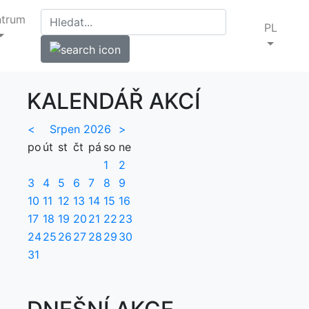
ntrum
PL
KALENDÁŘ AKCÍ
<
Srpen 2026
>
po
út
st
čt
pá
so
ne
1
2
3
4
5
6
7
8
9
10
11
12
13
14
15
16
17
18
19
20
21
22
23
24
25
26
27
28
29
30
31