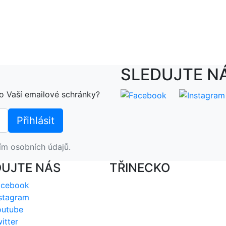
SLEDUJTE N
o Vaší emailové schránky?
ím osobních údajů.
DUJTE NÁS
TŘINECKO
acebook
stagram
outube
itter