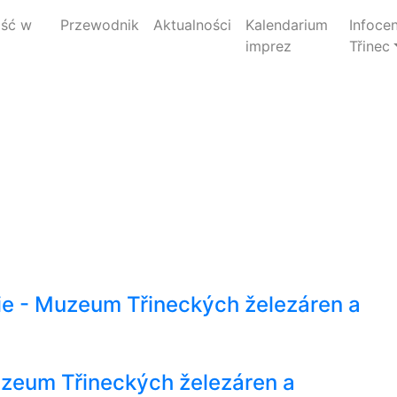
jść w
Przewodnik
Aktualności
Kalendarium
Infoce
imprez
Třinec
rie - Muzeum Třineckých železáren a
 Muzeum Třineckých železáren a