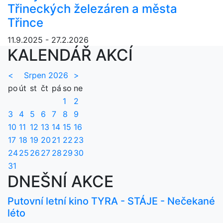
Třineckých železáren a města
Třince
11.9.2025 - 27.2.2026
KALENDÁŘ AKCÍ
<
Srpen 2026
>
po
út
st
čt
pá
so
ne
1
2
3
4
5
6
7
8
9
10
11
12
13
14
15
16
17
18
19
20
21
22
23
24
25
26
27
28
29
30
31
DNEŠNÍ AKCE
Putovní letní kino TYRA - STÁJE - Nečekané
léto