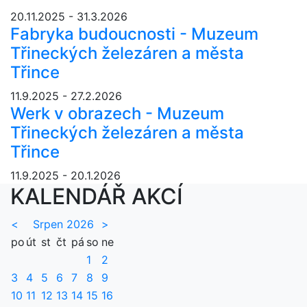
20.11.2025 - 31.3.2026
Fabryka budoucnosti - Muzeum
Třineckých železáren a města
Třince
11.9.2025 - 27.2.2026
Werk v obrazech - Muzeum
Třineckých železáren a města
Třince
11.9.2025 - 20.1.2026
KALENDÁŘ AKCÍ
<
Srpen 2026
>
po
út
st
čt
pá
so
ne
1
2
3
4
5
6
7
8
9
10
11
12
13
14
15
16