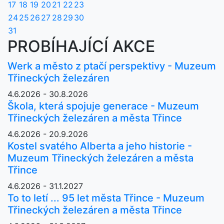
17
18
19
20
21
22
23
24
25
26
27
28
29
30
31
PROBÍHAJÍCÍ AKCE
Werk a město z ptačí perspektivy - Muzeum
Třineckých železáren
4.6.2026 - 30.8.2026
Škola, která spojuje generace - Muzeum
Třineckých železáren a města Třince
4.6.2026 - 20.9.2026
Kostel svatého Alberta a jeho historie -
Muzeum Třineckých železáren a města
Třince
4.6.2026 - 31.1.2027
To to letí ... 95 let města Třince - Muzeum
Třineckých železáren a města Třince