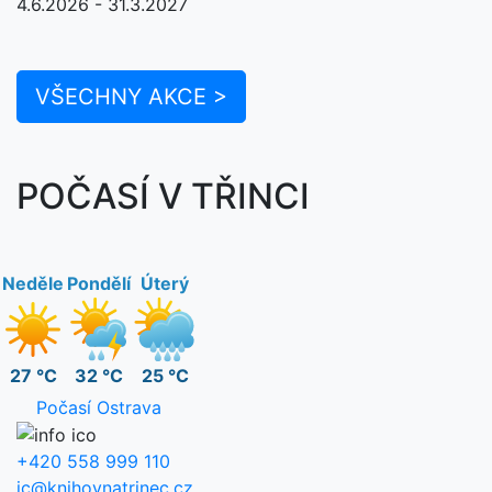
4.6.2026 - 31.3.2027
VŠECHNY AKCE >
POČASÍ V TŘINCI
Neděle
Pondělí
Úterý
27 °C
32 °C
25 °C
Počasí Ostrava
+420 558 999 110
ic@knihovnatrinec.cz