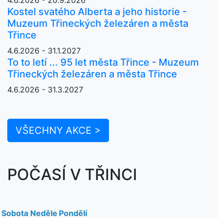
Kostel svatého Alberta a jeho historie -
Muzeum Třineckých železáren a města
Třince
4.6.2026 - 31.1.2027
To to letí ... 95 let města Třince - Muzeum
Třineckých železáren a města Třince
4.6.2026 - 31.3.2027
VŠECHNY AKCE >
POČASÍ V TŘINCI
Sobota
Neděle
Pondělí