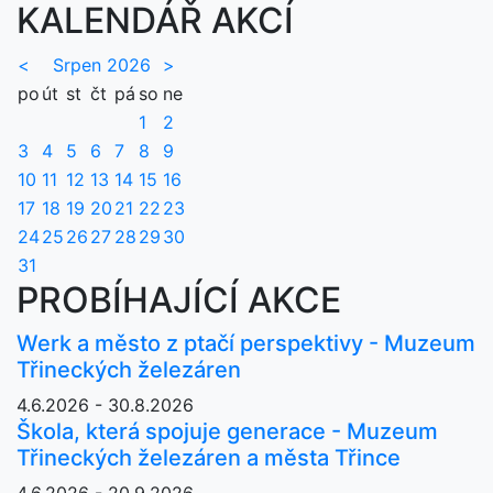
KALENDÁŘ AKCÍ
<
Srpen 2026
>
po
út
st
čt
pá
so
ne
1
2
3
4
5
6
7
8
9
10
11
12
13
14
15
16
17
18
19
20
21
22
23
24
25
26
27
28
29
30
31
PROBÍHAJÍCÍ AKCE
Werk a město z ptačí perspektivy - Muzeum
Třineckých železáren
4.6.2026 - 30.8.2026
Škola, která spojuje generace - Muzeum
Třineckých železáren a města Třince
4.6.2026 - 20.9.2026