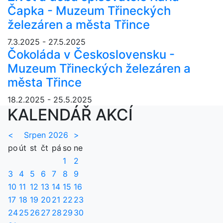
Čapka - Muzeum Třineckých
železáren a města Třince
7.3.2025 - 27.5.2025
Čokoláda v Československu -
Muzeum Třineckých železáren a
města Třince
18.2.2025 - 25.5.2025
KALENDÁŘ AKCÍ
<
Srpen 2026
>
po
út
st
čt
pá
so
ne
1
2
3
4
5
6
7
8
9
10
11
12
13
14
15
16
17
18
19
20
21
22
23
24
25
26
27
28
29
30