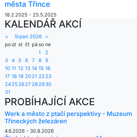
města Třince
18.2.2025 - 25.5.2025
KALENDÁŘ AKCÍ
<
Srpen 2026
>
po
út
st
čt
pá
so
ne
1
2
3
4
5
6
7
8
9
10
11
12
13
14
15
16
17
18
19
20
21
22
23
24
25
26
27
28
29
30
31
PROBÍHAJÍCÍ AKCE
Werk a město z ptačí perspektivy - Muzeum
Třineckých železáren
4.6.2026 - 30.8.2026