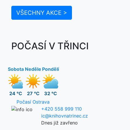
VŠECHNY AKCE >
POČASÍ V TŘINCI
Sobota
Neděle
Pondělí
24 °C
27 °C
32 °C
Počasí Ostrava
+420 558 999 110
ic@knihovnatrinec.cz
Dnes již zavřeno