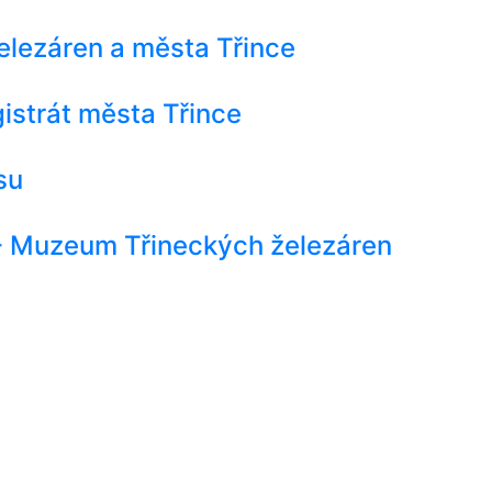
elezáren a města Třince
istrát města Třince
su
 - Muzeum Třineckých železáren