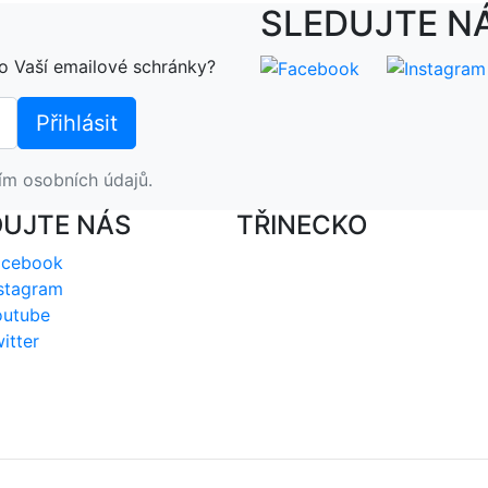
SLEDUJTE N
o Vaší emailové schránky?
ím osobních údajů.
DUJTE NÁS
TŘINECKO
acebook
stagram
outube
itter