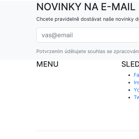
NOVINKY NA E-MAIL
Chcete pravidelně dostávat naše novinky d
Potvrzením údělujete souhlas se zpracován
MENU
SLE
F
In
Y
Tw