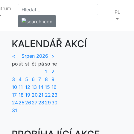
ntrum
PL
KALENDÁŘ AKCÍ
<
Srpen 2026
>
po
út
st
čt
pá
so
ne
1
2
3
4
5
6
7
8
9
10
11
12
13
14
15
16
17
18
19
20
21
22
23
24
25
26
27
28
29
30
31