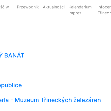
jść w
Przewodnik
Aktualności
Kalendarium
Infoce
imprez
Třinec
Ý BANÁT
epublice
derla - Muzeum Třineckých železáren