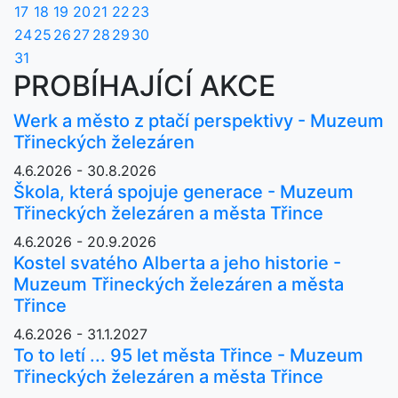
17
18
19
20
21
22
23
24
25
26
27
28
29
30
31
PROBÍHAJÍCÍ AKCE
Werk a město z ptačí perspektivy - Muzeum
Třineckých železáren
4.6.2026 - 30.8.2026
Škola, která spojuje generace - Muzeum
Třineckých železáren a města Třince
4.6.2026 - 20.9.2026
Kostel svatého Alberta a jeho historie -
Muzeum Třineckých železáren a města
Třince
4.6.2026 - 31.1.2027
To to letí ... 95 let města Třince - Muzeum
Třineckých železáren a města Třince