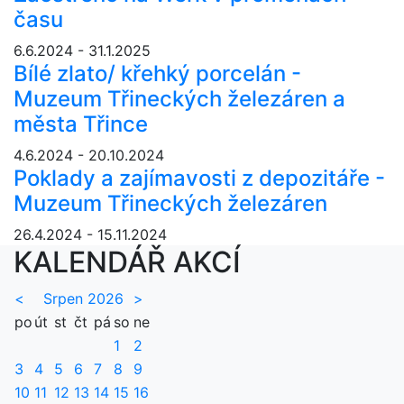
času
6.6.2024 - 31.1.2025
Bílé zlato/ křehký porcelán -
Muzeum Třineckých železáren a
města Třince
4.6.2024 - 20.10.2024
Poklady a zajímavosti z depozitáře -
Muzeum Třineckých železáren
26.4.2024 - 15.11.2024
KALENDÁŘ AKCÍ
<
Srpen 2026
>
po
út
st
čt
pá
so
ne
1
2
3
4
5
6
7
8
9
10
11
12
13
14
15
16