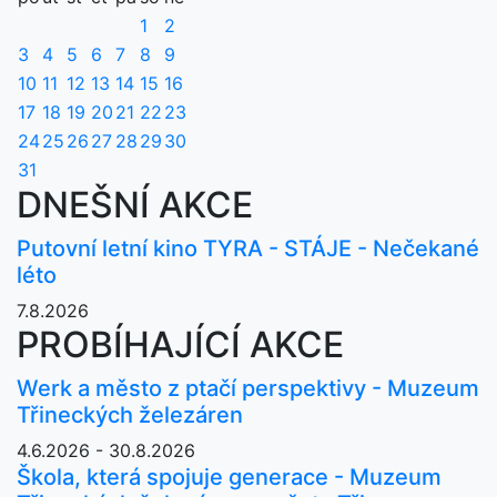
1
2
3
4
5
6
7
8
9
10
11
12
13
14
15
16
17
18
19
20
21
22
23
24
25
26
27
28
29
30
31
DNEŠNÍ AKCE
Putovní letní kino TYRA - STÁJE - Nečekané
léto
7.8.2026
PROBÍHAJÍCÍ AKCE
Werk a město z ptačí perspektivy - Muzeum
Třineckých železáren
4.6.2026 - 30.8.2026
Škola, která spojuje generace - Muzeum