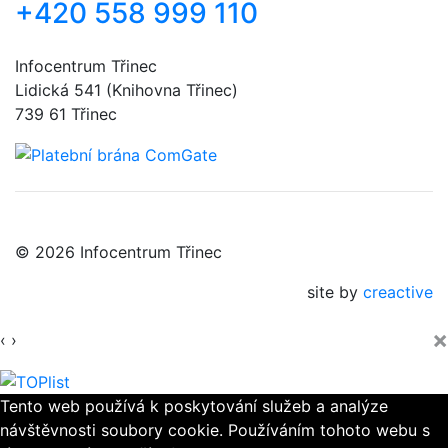
+420 558 999 110
Infocentrum Třinec
Lidická 541 (Knihovna Třinec)
739 61 Třinec
© 2026 Infocentrum Třinec
site by
creactive
×
‹
›
Tento web používá k poskytování služeb a analýze
návštěvnosti soubory cookie. Používáním tohoto webu s