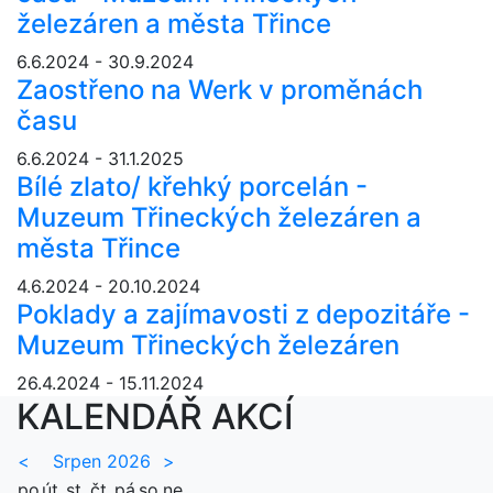
železáren a města Třince
6.6.2024 - 30.9.2024
Zaostřeno na Werk v proměnách
času
6.6.2024 - 31.1.2025
Bílé zlato/ křehký porcelán -
Muzeum Třineckých železáren a
města Třince
4.6.2024 - 20.10.2024
Poklady a zajímavosti z depozitáře -
Muzeum Třineckých železáren
26.4.2024 - 15.11.2024
KALENDÁŘ AKCÍ
<
Srpen 2026
>
po
út
st
čt
pá
so
ne