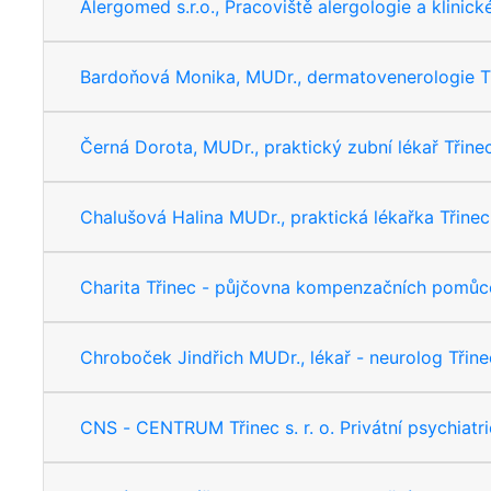
Alergomed s.r.o., Pracoviště alergologie a klinic
Bardoňová Monika, MUDr., dermatovenerologie Tř
Černá Dorota, MUDr., praktický zubní lékař Třine
Chalušová Halina MUDr., praktická lékařka Třinec
Charita Třinec - půjčovna kompenzačních pomůce
Chroboček Jindřich MUDr., lékař - neurolog Třine
CNS - CENTRUM Třinec s. r. o. Privátní psychiatri