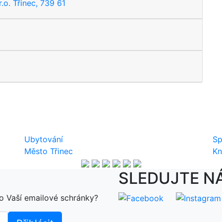
o. Třinec, 739 61
Ubytování
Sp
Město Třinec
Kn
SLEDUJTE N
o Vaší emailové schránky?