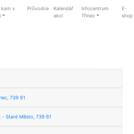
 kam v
Průvodce
Kalendář
Infocentrum
E-
i
akcí
Třinec
shop
nec, 739 61
 - Staré Město, 739 61