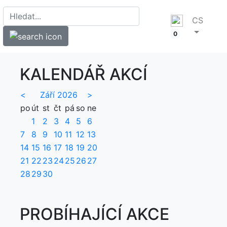
CS
0
KALENDÁŘ AKCÍ
<
Září 2026
>
po
út
st
čt
pá
so
ne
1
2
3
4
5
6
7
8
9
10
11
12
13
14
15
16
17
18
19
20
21
22
23
24
25
26
27
28
29
30
PROBÍHAJÍCÍ AKCE