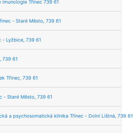
ké imunologie Třinec 739 61
inec - Staré Město, 739 61
c - Lyžbice, 739 61
, 739 61
k Třinec, 739 61
c - Staré Město, 739 61
cká a psychosomatická klinika Třinec - Dolní Lištná, 739 61