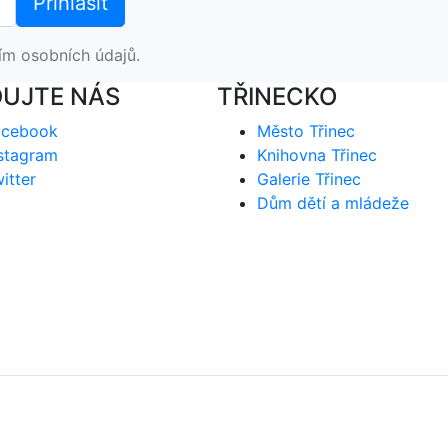
ím osobních údajů.
DUJTE NÁS
TŘINECKO
acebook
Město Třinec
stagram
Knihovna Třinec
itter
Galerie Třinec
Dům dětí a mládeže