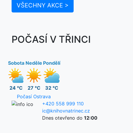
VŠECHNY AKCE >
POČASÍ V TŘINCI
Sobota
Neděle
Pondělí
24 °C
27 °C
32 °C
Počasí Ostrava
+420 558 999 110
ic@knihovnatrinec.cz
Dnes otevřeno do
12:00