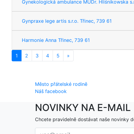
Gynekologická ambulance MUDr. Hliśnikowska s.r.
Gynpraxe lege artis s.r.o. Třinec, 739 61
Harmonie Anna Třinec, 739 61
1
2
3
4
5
»
Další
Město přátelské rodině
Náš facebook
NOVINKY NA E-MAIL
Chcete pravidelně dostávat naše novinky d