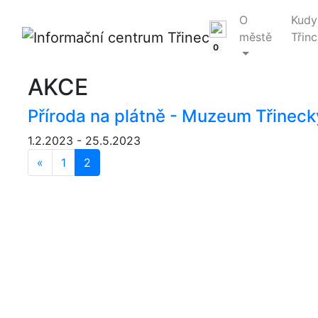
O
Kudy
městě
Třinc
0
AKCE
Příroda na plátně - Muzeum Třineck
1.2.2023 - 25.5.2023
«
Předchozí
1
2