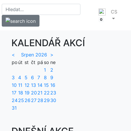
CS
0
KALENDÁŘ AKCÍ
<
Srpen 2026
>
po
út
st
čt
pá
so
ne
1
2
3
4
5
6
7
8
9
10
11
12
13
14
15
16
17
18
19
20
21
22
23
24
25
26
27
28
29
30
31