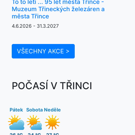
To to letí ... 95 let města Třince -
Muzeum Třineckých železáren a
města Třince
4.6.2026 - 31.3.2027
VŠECHNY AKCE >
POČASÍ V TŘINCI
Pátek
Sobota
Neděle