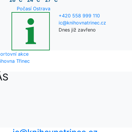
26 °C
24 °C
27 °C
Počasí Ostrava
+420 558 999 110
ic@knihovnatrinec.cz
Dnes již zavřeno
ortovní akce
ihovna Třinec
ÁS