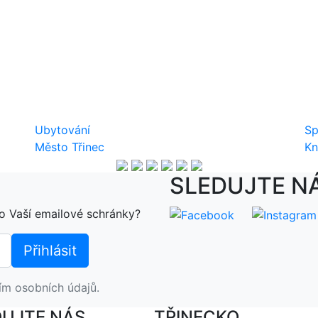
Ubytování
Sp
Město Třinec
Kn
SLEDUJTE N
o Vaší emailové schránky?
ím osobních údajů.
DUJTE NÁS
TŘINECKO