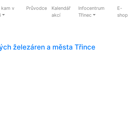
 kam v
Průvodce
Kalendář
Infocentrum
E-
i
akcí
Třinec
shop
ých železáren a města Třince