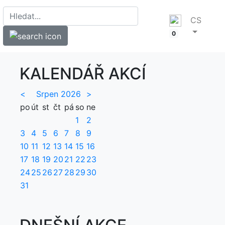
CS
0
KALENDÁŘ AKCÍ
<
Srpen 2026
>
po
út
st
čt
pá
so
ne
1
2
3
4
5
6
7
8
9
10
11
12
13
14
15
16
17
18
19
20
21
22
23
24
25
26
27
28
29
30
31