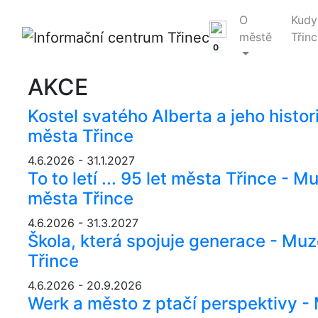
O
Kudy
městě
Třinc
0
AKCE
Kostel svatého Alberta a jeho histo
města Třince
4.6.2026 - 31.1.2027
To to letí ... 95 let města Třince -
města Třince
4.6.2026 - 31.3.2027
Škola, která spojuje generace - Mu
Třince
4.6.2026 - 20.9.2026
Werk a město z ptačí perspektivy 