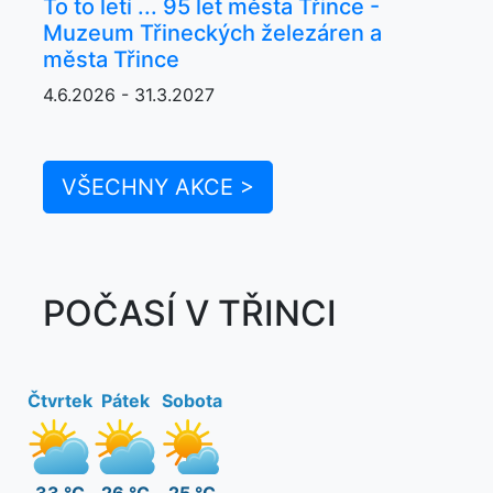
To to letí ... 95 let města Třince -
Muzeum Třineckých železáren a
města Třince
4.6.2026 - 31.3.2027
VŠECHNY AKCE >
POČASÍ V TŘINCI
Čtvrtek
Pátek
Sobota