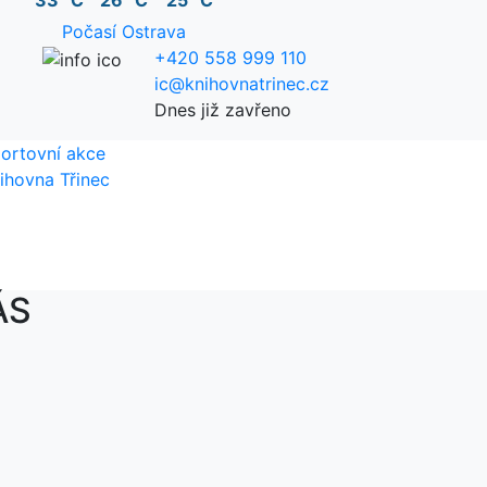
33 °C
26 °C
25 °C
Počasí Ostrava
+420 558 999 110
ic@knihovnatrinec.cz
Dnes již zavřeno
ortovní akce
ihovna Třinec
ÁS