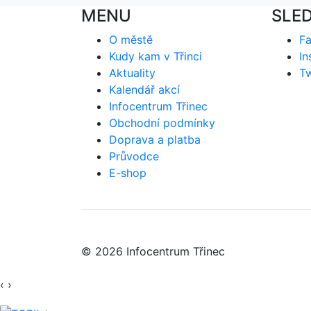
MENU
SLE
O městě
F
Kudy kam v Třinci
In
Aktuality
Tw
Kalendář akcí
Infocentrum Třinec
Obchodní podmínky
Doprava a platba
Průvodce
E-shop
© 2026 Infocentrum Třinec
‹
›