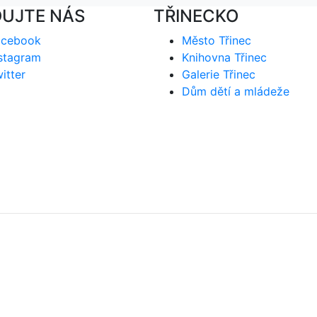
DUJTE NÁS
TŘINECKO
acebook
Město Třinec
stagram
Knihovna Třinec
itter
Galerie Třinec
Dům dětí a mládeže