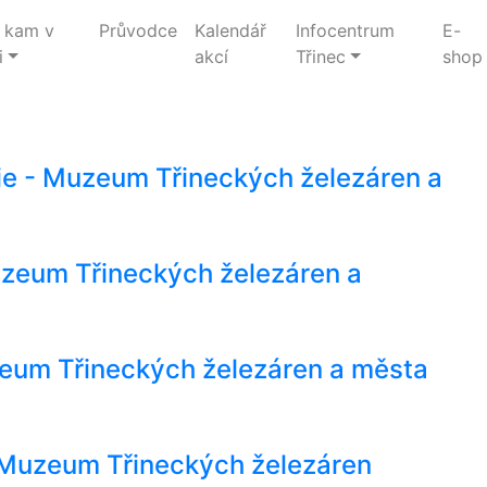
 kam v
Průvodce
Kalendář
Infocentrum
E-
i
akcí
Třinec
shop
rie - Muzeum Třineckých železáren a
 Muzeum Třineckých železáren a
zeum Třineckých železáren a města
- Muzeum Třineckých železáren