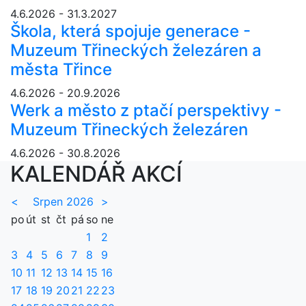
4.6.2026 - 31.3.2027
Škola, která spojuje generace -
Muzeum Třineckých železáren a
města Třince
4.6.2026 - 20.9.2026
Werk a město z ptačí perspektivy -
Muzeum Třineckých železáren
4.6.2026 - 30.8.2026
KALENDÁŘ AKCÍ
<
Srpen 2026
>
po
út
st
čt
pá
so
ne
1
2
3
4
5
6
7
8
9
10
11
12
13
14
15
16
17
18
19
20
21
22
23