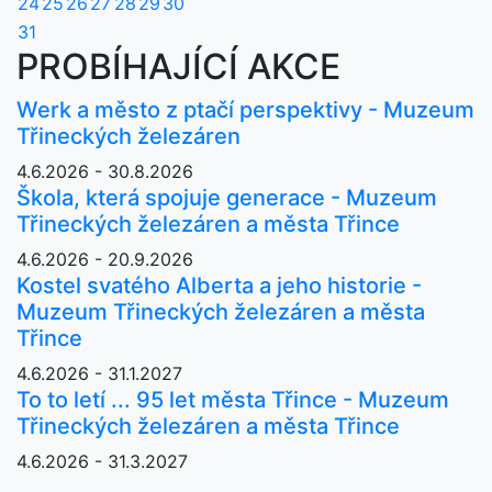
24
25
26
27
28
29
30
31
PROBÍHAJÍCÍ AKCE
Werk a město z ptačí perspektivy - Muzeum
Třineckých železáren
4.6.2026 - 30.8.2026
Škola, která spojuje generace - Muzeum
Třineckých železáren a města Třince
4.6.2026 - 20.9.2026
Kostel svatého Alberta a jeho historie -
Muzeum Třineckých železáren a města
Třince
4.6.2026 - 31.1.2027
To to letí ... 95 let města Třince - Muzeum
Třineckých železáren a města Třince
4.6.2026 - 31.3.2027