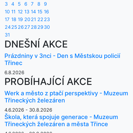
3
4
5
6
7
8
9
10
11
12
13
14
15
16
17
18
19
20
21
22
23
24
25
26
27
28
29
30
31
DNEŠNÍ AKCE
Prázdniny v 3nci - Den s Městskou policií
Třinec
6.8.2026
PROBÍHAJÍCÍ AKCE
Werk a město z ptačí perspektivy - Muzeum
Třineckých železáren
4.6.2026 - 30.8.2026
Škola, která spojuje generace - Muzeum
Třineckých železáren a města Třince