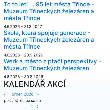
To to letí ... 95 let města Třince -
Muzeum Třineckých železáren a
města Třince
4.6.2026 - 31.3.2027
Škola, která spojuje generace -
Muzeum Třineckých železáren a
města Třince
4.6.2026 - 20.9.2026
Werk a město z ptačí perspektivy -
Muzeum Třineckých železáren
4.6.2026 - 30.8.2026
KALENDÁŘ AKCÍ
<
Srpen 2026
>
po
út
st
čt
pá
so
ne
1
2