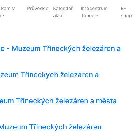
 kam v
Průvodce
Kalendář
Infocentrum
E-
i
akcí
Třinec
shop
rie - Muzeum Třineckých železáren a
 Muzeum Třineckých železáren a
zeum Třineckých železáren a města
- Muzeum Třineckých železáren