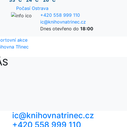
33 °C
24 °C
26 °C
Počasí Ostrava
+420 558 999 110
ic@knihovnatrinec.cz
Dnes otevřeno do
18:00
ortovní akce
ihovna Třinec
ÁS
ic@knihovnatrinec.cz
+420 558 999 110