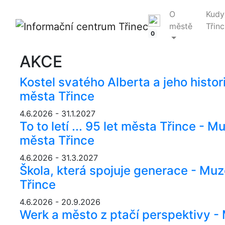
O
Kudy
městě
Třinc
0
AKCE
Kostel svatého Alberta a jeho histo
města Třince
4.6.2026 - 31.1.2027
To to letí ... 95 let města Třince -
města Třince
4.6.2026 - 31.3.2027
Škola, která spojuje generace - Mu
Třince
4.6.2026 - 20.9.2026
Werk a město z ptačí perspektivy 