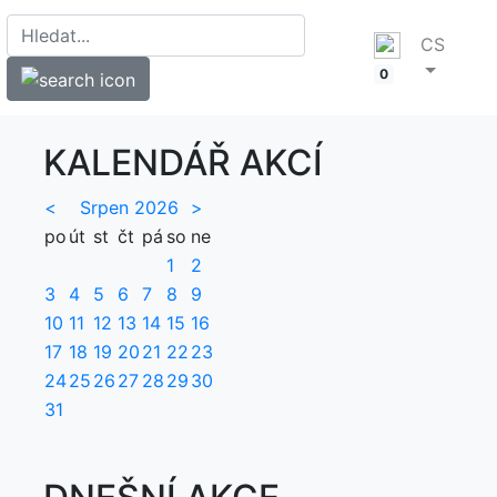
CS
0
KALENDÁŘ AKCÍ
<
Srpen 2026
>
po
út
st
čt
pá
so
ne
1
2
3
4
5
6
7
8
9
10
11
12
13
14
15
16
17
18
19
20
21
22
23
24
25
26
27
28
29
30
31