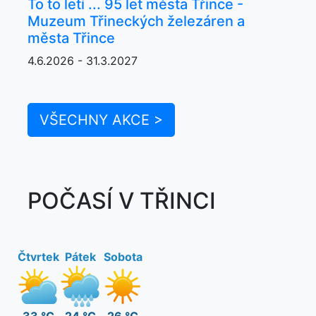
To to letí ... 95 let města Třince -
Muzeum Třineckých železáren a
města Třince
4.6.2026 - 31.3.2027
VŠECHNY AKCE >
POČASÍ V TŘINCI
Čtvrtek
Pátek
Sobota