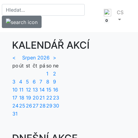
CS
0
KALENDÁŘ AKCÍ
<
Srpen 2026
>
po
út
st
čt
pá
so
ne
1
2
3
4
5
6
7
8
9
10
11
12
13
14
15
16
17
18
19
20
21
22
23
24
25
26
27
28
29
30
31