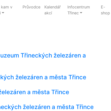
 kam v
Průvodce
Kalendář
Infocentrum
E-
i
akcí
Třinec
shop
 Muzeum Třineckých železáren a
kých železáren a města Třince
železáren a města Třince
eckých železáren a města Třince