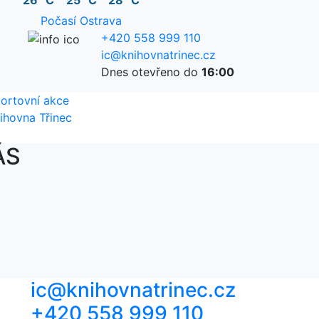
26 °C
25 °C
28 °C
Počasí Ostrava
+420 558 999 110
ic@knihovnatrinec.cz
Dnes otevřeno do
16:00
ortovní akce
ihovna Třinec
ÁS
ic@knihovnatrinec.cz
+420 558 999 110