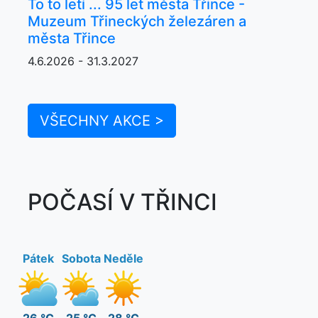
To to letí ... 95 let města Třince -
Muzeum Třineckých železáren a
města Třince
4.6.2026 - 31.3.2027
VŠECHNY AKCE >
POČASÍ V TŘINCI
Pátek
Sobota
Neděle