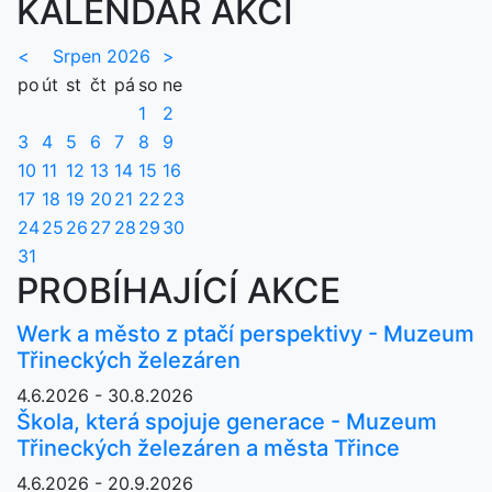
KALENDÁŘ AKCÍ
<
Srpen 2026
>
po
út
st
čt
pá
so
ne
1
2
3
4
5
6
7
8
9
10
11
12
13
14
15
16
17
18
19
20
21
22
23
24
25
26
27
28
29
30
31
PROBÍHAJÍCÍ AKCE
Werk a město z ptačí perspektivy - Muzeum
Třineckých železáren
4.6.2026 - 30.8.2026
Škola, která spojuje generace - Muzeum
Třineckých železáren a města Třince
4.6.2026 - 20.9.2026