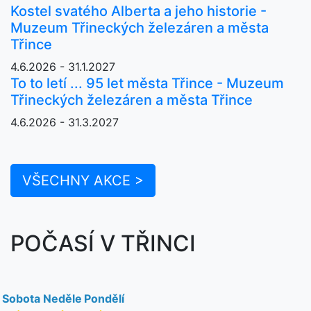
Kostel svatého Alberta a jeho historie -
Muzeum Třineckých železáren a města
Třince
4.6.2026 - 31.1.2027
To to letí ... 95 let města Třince - Muzeum
Třineckých železáren a města Třince
4.6.2026 - 31.3.2027
VŠECHNY AKCE >
POČASÍ V TŘINCI
Sobota
Neděle
Pondělí