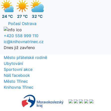
24 °C
27 °C
32 °C
Počasí Ostrava
+420 558 999 110
ic@knihovnatrinec.cz
Dnes již zavřeno
Město přátelské rodině
Ubytování
Sportovní akce
Náš facebook
Město Třinec
Knihovna Třinec