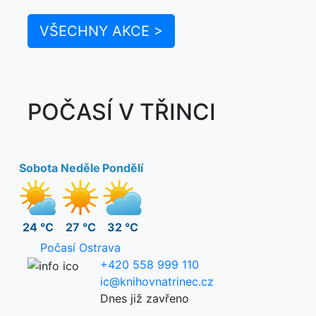
VŠECHNY AKCE >
POČASÍ V TŘINCI
Sobota
Neděle
Pondělí
24 °C
27 °C
32 °C
Počasí Ostrava
+420 558 999 110
ic@knihovnatrinec.cz
Dnes již zavřeno