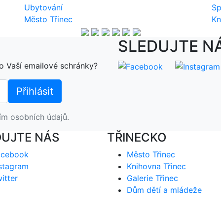
Ubytování
Sp
Město Třinec
Kn
SLEDUJTE N
o Vaší emailové schránky?
ím osobních údajů.
DUJTE NÁS
TŘINECKO
acebook
Město Třinec
stagram
Knihovna Třinec
itter
Galerie Třinec
Dům dětí a mládeže