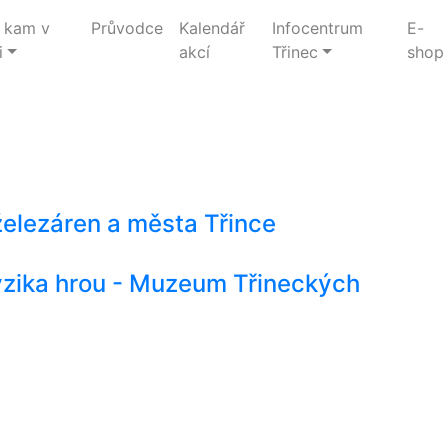
 kam v
Průvodce
Kalendář
Infocentrum
E-
i
akcí
Třinec
shop
elezáren a města Třince
yzika hrou - Muzeum Třineckých