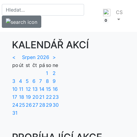
CS
0
KALENDÁŘ AKCÍ
<
Srpen 2026
>
po
út
st
čt
pá
so
ne
1
2
3
4
5
6
7
8
9
10
11
12
13
14
15
16
17
18
19
20
21
22
23
24
25
26
27
28
29
30
31