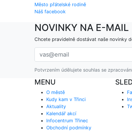
Město přátelské rodině
Náš facebook
NOVINKY NA E-MAIL
Chcete pravidelně dostávat naše novinky d
Potvrzením údělujete souhlas se zpracován
MENU
SLE
O městě
F
Kudy kam v Třinci
In
Aktuality
Tw
Kalendář akcí
Infocentrum Třinec
Obchodní podmínky