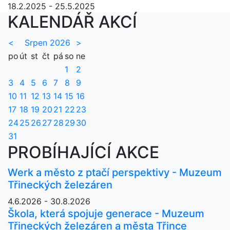
18.2.2025 - 25.5.2025
KALENDÁŘ AKCÍ
<
Srpen 2026
>
po
út
st
čt
pá
so
ne
1
2
3
4
5
6
7
8
9
10
11
12
13
14
15
16
17
18
19
20
21
22
23
24
25
26
27
28
29
30
31
PROBÍHAJÍCÍ AKCE
Werk a město z ptačí perspektivy - Muzeum
Třineckých železáren
4.6.2026 - 30.8.2026
Škola, která spojuje generace - Muzeum
Třineckých železáren a města Třince