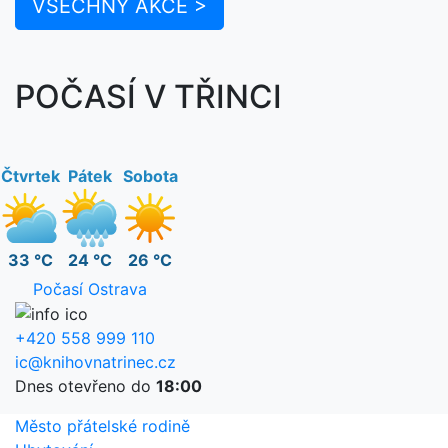
VŠECHNY AKCE >
POČASÍ V TŘINCI
Čtvrtek
Pátek
Sobota
33 °C
24 °C
26 °C
Počasí Ostrava
+420 558 999 110
ic@knihovnatrinec.cz
Dnes otevřeno do
18:00
Město přátelské rodině