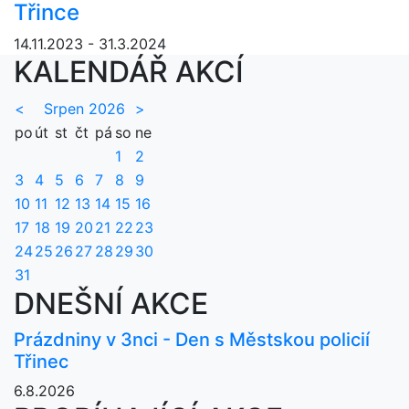
Třince
14.11.2023 - 31.3.2024
KALENDÁŘ AKCÍ
<
Srpen 2026
>
po
út
st
čt
pá
so
ne
1
2
3
4
5
6
7
8
9
10
11
12
13
14
15
16
17
18
19
20
21
22
23
24
25
26
27
28
29
30
31
DNEŠNÍ AKCE
Prázdniny v 3nci - Den s Městskou policií
Třinec
6.8.2026