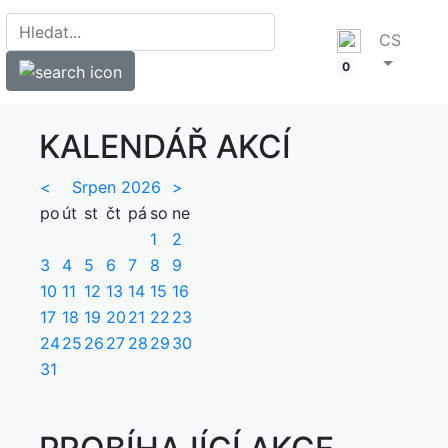
CS
0
KALENDÁŘ AKCÍ
<
Srpen 2026
>
po
út
st
čt
pá
so
ne
1
2
3
4
5
6
7
8
9
10
11
12
13
14
15
16
17
18
19
20
21
22
23
24
25
26
27
28
29
30
31