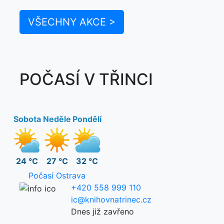
VŠECHNY AKCE >
POČASÍ V TŘINCI
Sobota
Neděle
Pondělí
24 °C
27 °C
32 °C
Počasí Ostrava
+420 558 999 110
ic@knihovnatrinec.cz
Dnes již zavřeno