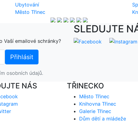
Ubytování
Sp
Město Třinec
Kn
SLEDUJTE N
o Vaší emailové schránky?
ím osobních údajů.
DUJTE NÁS
TŘINECKO
acebook
Město Třinec
stagram
Knihovna Třinec
itter
Galerie Třinec
Dům dětí a mládeže