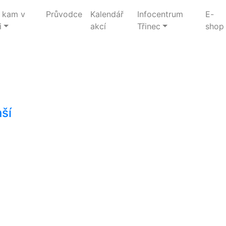
 kam v
Průvodce
Kalendář
Infocentrum
E-
i
akcí
Třinec
shop
ší