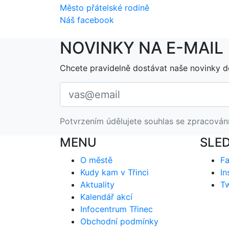
Město přátelské rodině
Náš facebook
NOVINKY NA E-MAIL
Chcete pravidelně dostávat naše novinky d
Potvrzením údělujete souhlas se zpracován
MENU
SLE
O městě
F
Kudy kam v Třinci
In
Aktuality
Tw
Kalendář akcí
Infocentrum Třinec
Obchodní podmínky