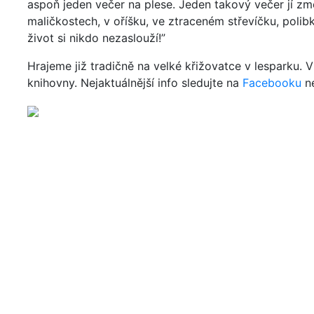
aspoň jeden večer na plese. Jeden takový večer jí změn
maličkostech, v oříšku, ve ztraceném střevíčku, poli
život si nikdo nezaslouží!”
Hrajeme již tradičně na velké křižovatce v lesparku.
knihovny. Nejaktuálnější info sledujte na
Facebooku
n