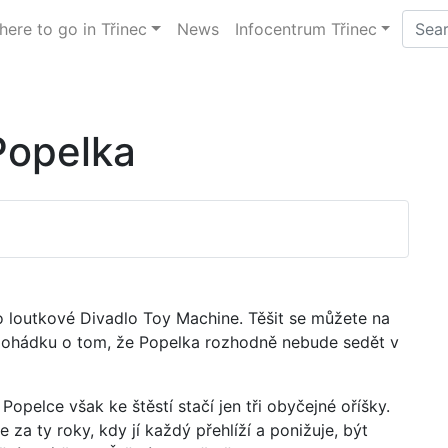
ere to go in Třinec
News
Infocentrum Třinec
Popelka
o loutkové Divadlo Toy Machine. Těšit se můžete na
pohádku o tom, že Popelka rozhodně nebude sedět v
 Popelce však ke štěstí stačí jen tři obyčejné oříšky.
 za ty roky, kdy jí každý přehlíží a ponižuje, být