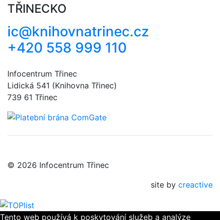
TŘINECKO
ic@knihovnatrinec.cz
+420 558 999 110
Infocentrum Třinec
Lidická 541 (Knihovna Třinec)
739 61 Třinec
© 2026 Infocentrum Třinec
site by
creactive
Tento web používá k poskytování služeb a analýze