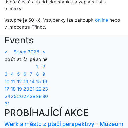
dveře české antarktické stanice a zaplavat si s
tučňáky.
Vstupné je 50 Kč. Vstupenky lze zakoupit
online
nebo
v Infocentru Třinec.
Events
<
Srpen 2026
>
po
út
st
čt
pá
so
ne
1
2
3
4
5
6
7
8
9
10
11
12
13
14
15
16
17
18
19
20
21
22
23
24
25
26
27
28
29
30
31
PROBÍHAJÍCÍ AKCE
Werk a město z ptačí perspektivy - Muzeum