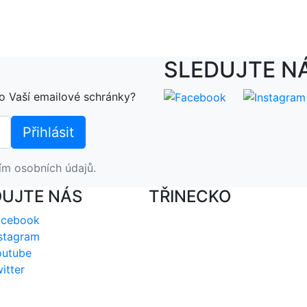
SLEDUJTE N
o Vaší emailové schránky?
ím osobních údajů.
DUJTE NÁS
TŘINECKO
acebook
stagram
outube
itter