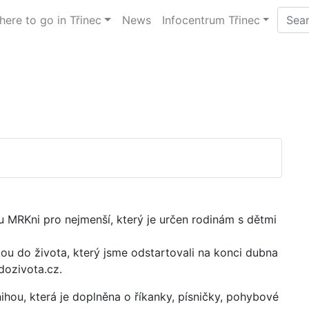
ere to go in Třinec
News
Infocentrum Třinec
u MRKni pro nejmenší, který je určen rodinám s dětmi
kou do života, který jsme odstartovali na konci dubna
dozivota.cz.
ihou, která je doplněna o říkanky, písničky, pohybové