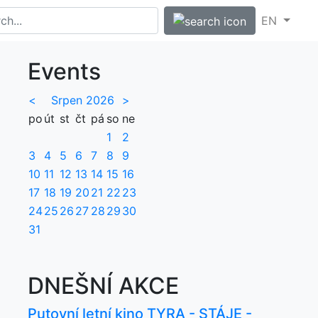
EN
Events
<
Srpen 2026
>
po
út
st
čt
pá
so
ne
1
2
3
4
5
6
7
8
9
10
11
12
13
14
15
16
17
18
19
20
21
22
23
24
25
26
27
28
29
30
31
DNEŠNÍ AKCE
Putovní letní kino TYRA - STÁJE -