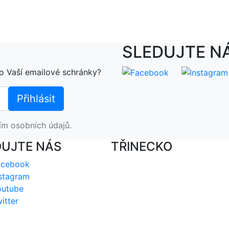
SLEDUJTE N
o Vaší emailové schránky?
ím osobních údajů.
DUJTE NÁS
TŘINECKO
acebook
stagram
outube
itter