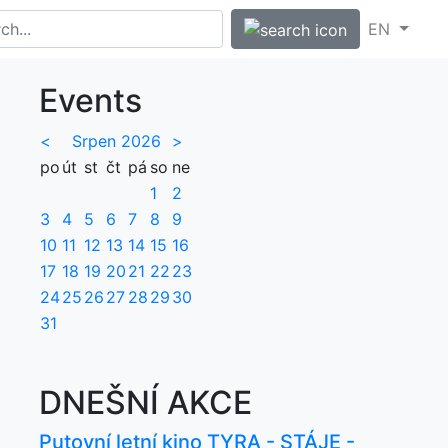
EN
Events
<
Srpen 2026
>
po
út
st
čt
pá
so
ne
1
2
3
4
5
6
7
8
9
10
11
12
13
14
15
16
17
18
19
20
21
22
23
24
25
26
27
28
29
30
31
DNEŠNÍ AKCE
Putovní letní kino TYRA - STÁJE -