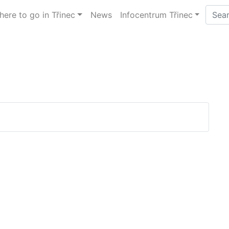
ere to go in Třinec
News
Infocentrum Třinec