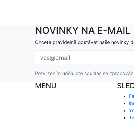
NOVINKY NA E-MAIL
Chcete pravidelně dostávat naše novinky d
Potvrzením údělujete souhlas se zpracován
MENU
SLE
F
In
Y
Tw