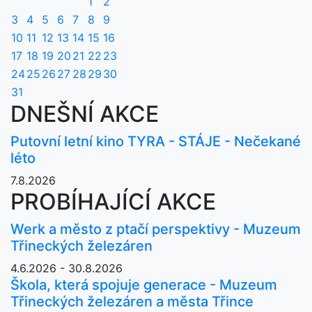
1
2
3
4
5
6
7
8
9
10
11
12
13
14
15
16
17
18
19
20
21
22
23
24
25
26
27
28
29
30
31
DNEŠNÍ AKCE
Putovní letní kino TYRA - STÁJE - Nečekané
léto
7.8.2026
PROBÍHAJÍCÍ AKCE
Werk a město z ptačí perspektivy - Muzeum
Třineckých železáren
4.6.2026 - 30.8.2026
Škola, která spojuje generace - Muzeum
Třineckých železáren a města Třince