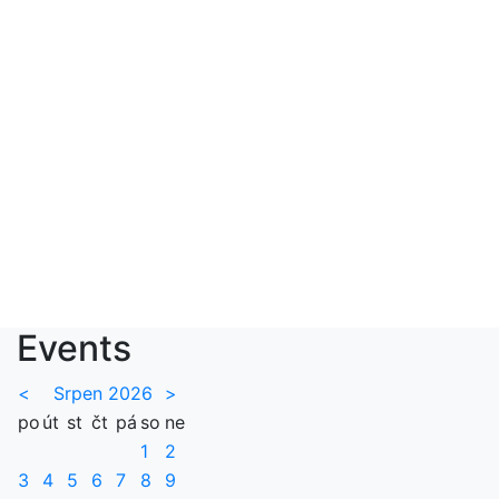
Events
<
Srpen 2026
>
po
út
st
čt
pá
so
ne
1
2
3
4
5
6
7
8
9