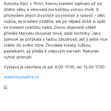
Autorka žijící v Třinci, kterou kreslení zajímalo už od
útlého věku a věnovala mu každou volnou chvíli. S
příchodem jiných životních povinností a radostí – děti,
rodina, se kreslení vzdálila, ale po nějaké době si opět
ke kreslení cestičku našla. Znovu objevená vášeň
přiměla Marcelu zkoumat nové, další techniky. Jako
samouk se potýkala s řadou záludností, jež ji ještě více
vtáhly do svého nitra. Zkoušela kresby tužkou,
pastelkami, až přešla k olejovým barvám. Nakonec
vyhrál airbrush.
Výstava je otevřena út-pá: 9.00-17.00, ne: 13.00-17.00
www.muzeumtz.cz