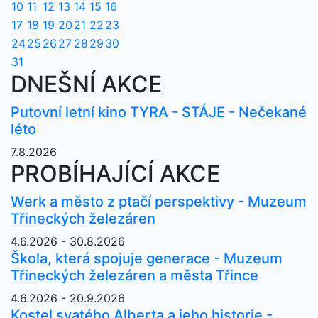
10
11
12
13
14
15
16
17
18
19
20
21
22
23
24
25
26
27
28
29
30
31
DNEŠNÍ AKCE
Putovní letní kino TYRA - STÁJE - Nečekané
léto
7.8.2026
PROBÍHAJÍCÍ AKCE
Werk a město z ptačí perspektivy - Muzeum
Třineckých železáren
4.6.2026 - 30.8.2026
Škola, která spojuje generace - Muzeum
Třineckých železáren a města Třince
4.6.2026 - 20.9.2026
Kostel svatého Alberta a jeho historie -