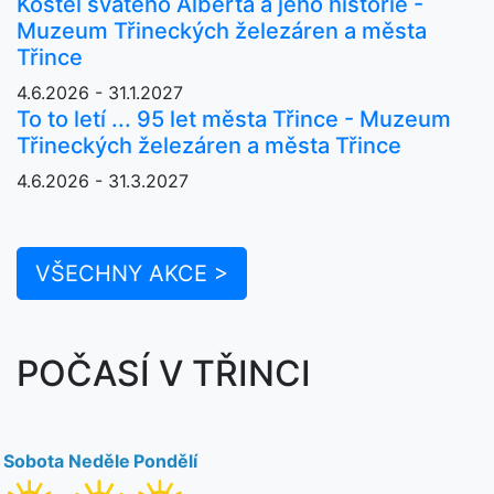
Kostel svatého Alberta a jeho historie -
Muzeum Třineckých železáren a města
Třince
4.6.2026 - 31.1.2027
To to letí ... 95 let města Třince - Muzeum
Třineckých železáren a města Třince
4.6.2026 - 31.3.2027
VŠECHNY AKCE >
POČASÍ V TŘINCI
Sobota
Neděle
Pondělí