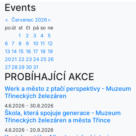
Events
<
Červenec 2026
>
po
út
st
čt
pá
so
ne
1
2
3
4
5
6
7
8
9
10
11
12
13
14
15
16
17
18
19
20
21
22
23
24
25
26
27
28
29
30
31
PROBÍHAJÍCÍ AKCE
Werk a město z ptačí perspektivy - Muzeum
Třineckých železáren
4.6.2026 - 30.8.2026
Škola, která spojuje generace - Muzeum
Třineckých železáren a města Třince
4.6.2026 - 20.9.2026