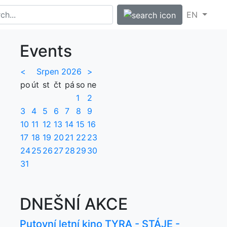
EN
Events
<
Srpen 2026
>
po
út
st
čt
pá
so
ne
1
2
3
4
5
6
7
8
9
10
11
12
13
14
15
16
17
18
19
20
21
22
23
24
25
26
27
28
29
30
31
DNEŠNÍ AKCE
Putovní letní kino TYRA - STÁJE -