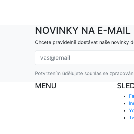
NOVINKY NA E-MAIL
Chcete pravidelně dostávat naše novinky d
Potvrzením údělujete souhlas se zpracován
MENU
SLE
F
In
Y
Tw