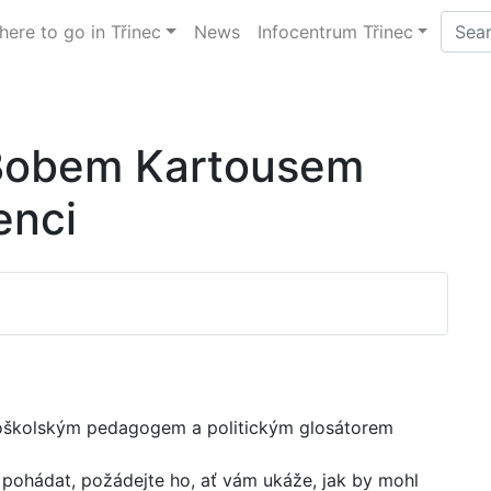
ere to go in Třinec
News
Infocentrum Třinec
 Bobem Kartousem
enci
okoškolským pedagogem a politickým glosátorem
 pohádat, požádejte ho, ať vám ukáže, jak by mohl