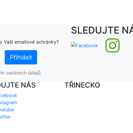
SLEDUJTE N
o Vaší emailové schránky?
ím osobních údajů.
DUJTE NÁS
TŘINECKO
acebook
stagram
outube
itter