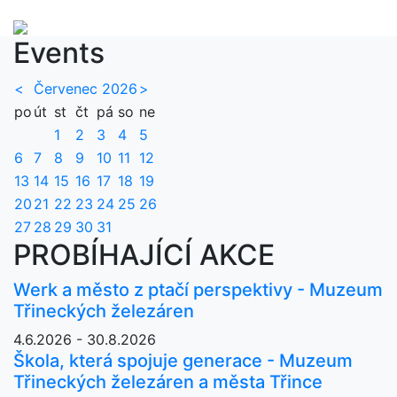
Events
<
Červenec 2026
>
po
út
st
čt
pá
so
ne
1
2
3
4
5
6
7
8
9
10
11
12
13
14
15
16
17
18
19
20
21
22
23
24
25
26
27
28
29
30
31
PROBÍHAJÍCÍ AKCE
Werk a město z ptačí perspektivy - Muzeum
Třineckých železáren
4.6.2026 - 30.8.2026
Škola, která spojuje generace - Muzeum
Třineckých železáren a města Třince