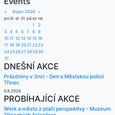
Events
<
Srpen 2026
>
po
út
st
čt
pá
so
ne
1
2
3
4
5
6
7
8
9
10
11
12
13
14
15
16
17
18
19
20
21
22
23
24
25
26
27
28
29
30
31
DNEŠNÍ AKCE
Prázdniny v 3nci - Den s Městskou policií
Třinec
6.8.2026
PROBÍHAJÍCÍ AKCE
Werk a město z ptačí perspektivy - Muzeum
Třineckých železáren