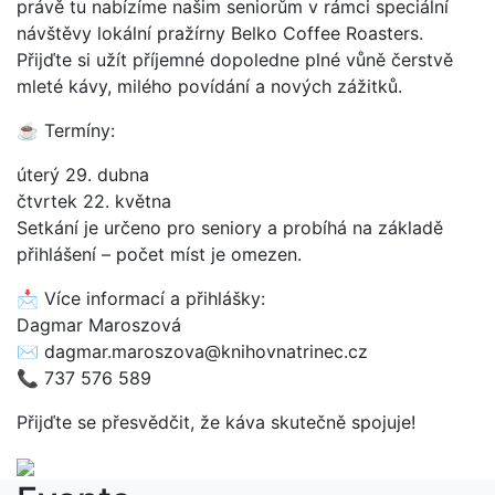
právě tu nabízíme našim seniorům v rámci speciální
návštěvy lokální pražírny Belko Coffee Roasters.
Přijďte si užít příjemné dopoledne plné vůně čerstvě
mleté kávy, milého povídání a nových zážitků.
☕ Termíny:
úterý 29. dubna
čtvrtek 22. května
Setkání je určeno pro seniory a probíhá na základě
přihlášení – počet míst je omezen.
📩 Více informací a přihlášky:
Dagmar Maroszová
✉ dagmar.maroszova@knihovnatrinec.cz
📞 737 576 589
Přijďte se přesvědčit, že káva skutečně spojuje!