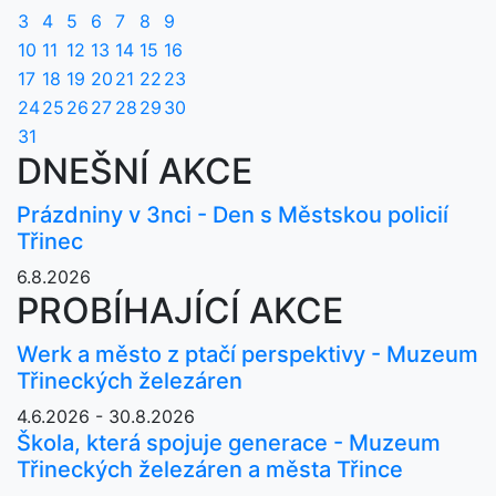
3
4
5
6
7
8
9
10
11
12
13
14
15
16
17
18
19
20
21
22
23
24
25
26
27
28
29
30
31
DNEŠNÍ AKCE
Prázdniny v 3nci - Den s Městskou policií
Třinec
6.8.2026
PROBÍHAJÍCÍ AKCE
Werk a město z ptačí perspektivy - Muzeum
Třineckých železáren
4.6.2026 - 30.8.2026
Škola, která spojuje generace - Muzeum
Třineckých železáren a města Třince