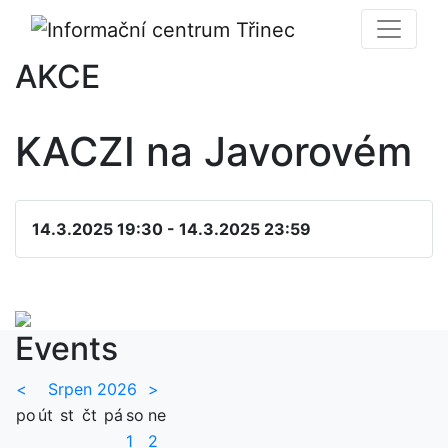
AKCE
KACZI na Javorovém
14.3.2025 19:30 - 14.3.2025 23:59
Events
<
Srpen 2026
>
po
út
st
čt
pá
so
ne
1
2