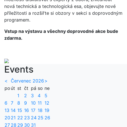
nová technická a technologická esa, objevujte nové
příležitosti a rozšiřte si obzory v sekci s doprovodným
programem.
Vstup na výstavu a všechny doprovodné akce bude
zdarma.
Events
<
Červenec 2026
>
po
út
st
čt
pá
so
ne
1
2
3
4
5
6
7
8
9
10
11
12
13
14
15
16
17
18
19
20
21
22
23
24
25
26
27
28
29
30
31