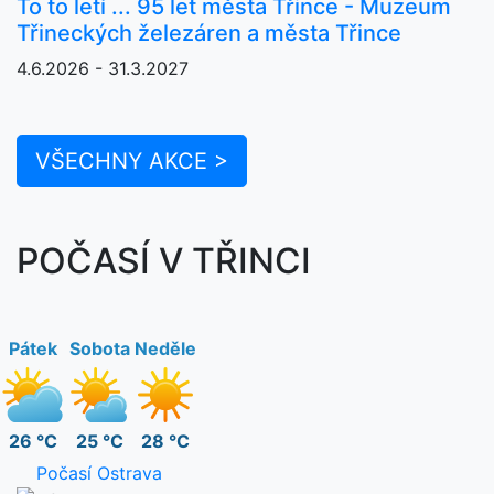
To to letí ... 95 let města Třince - Muzeum
Třineckých železáren a města Třince
4.6.2026 - 31.3.2027
VŠECHNY AKCE >
POČASÍ V TŘINCI
Pátek
Sobota
Neděle
26 °C
25 °C
28 °C
Počasí Ostrava