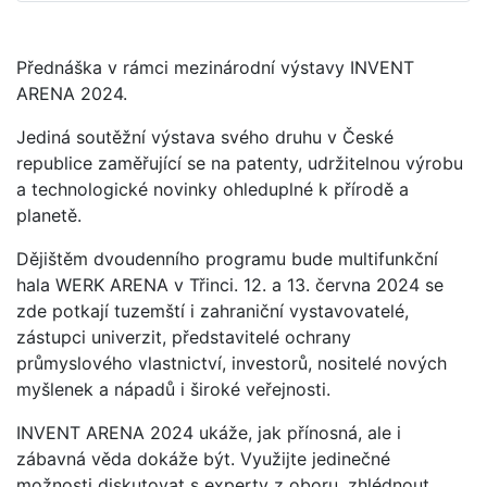
Přednáška v rámci mezinárodní výstavy INVENT
ARENA 2024.
Jediná soutěžní výstava svého druhu v České
republice zaměřující se na patenty, udržitelnou výrobu
a technologické novinky ohleduplné k přírodě a
planetě.
Dějištěm dvoudenního programu bude multifunkční
hala WERK ARENA v Třinci. 12. a 13. června 2024 se
zde potkají tuzemští i zahraniční vystavovatelé,
zástupci univerzit, představitelé ochrany
průmyslového vlastnictví, investorů, nositelé nových
myšlenek a nápadů i široké veřejnosti.
INVENT ARENA 2024 ukáže, jak přínosná, ale i
zábavná věda dokáže být. Využijte jedinečné
možnosti diskutovat s experty z oboru, zhlédnout