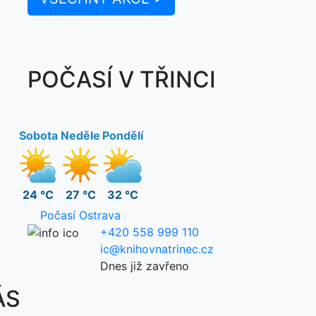
POČASÍ V TŘINCI
Sobota
Neděle
Pondělí
24 °C
27 °C
32 °C
Počasí Ostrava
+420 558 999 110
ic@knihovnatrinec.cz
Dnes již zavřeno
ÁS