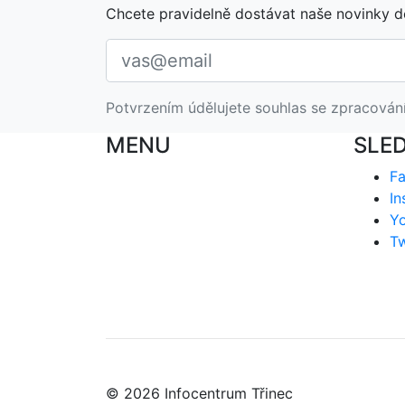
Chcete pravidelně dostávat naše novinky d
Potvrzením údělujete souhlas se zpracován
MENU
SLE
F
In
Y
Tw
© 2026 Infocentrum Třinec