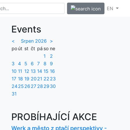
EN
Events
<
Srpen 2026
>
po
út
st
čt
pá
so
ne
1
2
3
4
5
6
7
8
9
10
11
12
13
14
15
16
17
18
19
20
21
22
23
24
25
26
27
28
29
30
31
PROBÍHAJÍCÍ AKCE
Werk a město z ptačí perspektivy -