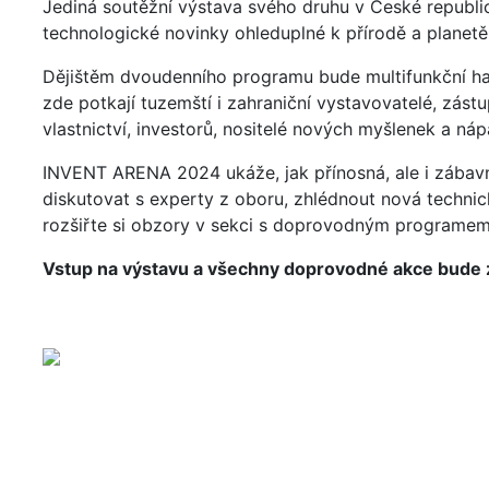
Jediná soutěžní výstava svého druhu v České republic
technologické novinky ohleduplné k přírodě a planetě
Dějištěm dvoudenního programu bude multifunkční ha
zde potkají tuzemští i zahraniční vystavovatelé, zást
vlastnictví, investorů, nositelé nových myšlenek a nápa
INVENT ARENA 2024 ukáže, jak přínosná, ale i zábav
diskutovat s experty z oboru, zhlédnout nová technick
rozšiřte si obzory v sekci s doprovodným programem
Vstup na výstavu a všechny doprovodné akce bude