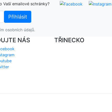
o Vaší emailové schránky?
ím osobních údajů.
DUJTE NÁS
TŘINECKO
acebook
stagram
outube
itter