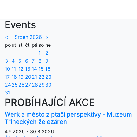
Events
<
Srpen 2026
>
po
út
st
čt
pá
so
ne
1
2
3
4
5
6
7
8
9
10
11
12
13
14
15
16
17
18
19
20
21
22
23
24
25
26
27
28
29
30
31
PROBÍHAJÍCÍ AKCE
Werk a město z ptačí perspektivy - Muzeum
Třineckých železáren
4.6.2026 - 30.8.2026