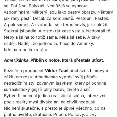
se. Potíš se. Polykáš. Nemůžeš se vyhnout
vzpomínkám. Některý jsou jako pestrý obrazy. Některý
jak rány pěstí. Děcák za komunistů. Pěstouni. Pasťák.
A pak samet. A svoboda, se kterou nevíš, jak naložit.
Stokrát jsi padla. Ale stokrát zase vstala. Nedostali tě.
Nebyla jsi na to totiž sama. Měla jsi sebe. A taky
naději. Naději, že jednou zdrhneš do Ameriky.
Kde na tebe čeká táta.
Amerikánka
. Příběh o holce, která přestala utíkat.
Režisér a producent
Viktor Tauš
přichází s filmovým
zážitkem roku.
Amerikánka
vypráví svůj příběh
netradičním stylizovaným jazykem, který připomíná
surrealistický gejzír plný barev, života a snů.
Byť ve filmu není jediná realistická scéna, intenzivní
pocit reality mysl diváka ani na chvíli neopustí.
Nic není skutečné, a přesto je úplně všechno, co na
plátně uvidíte, skutečné. Příběh. Postavy. Jizvy.