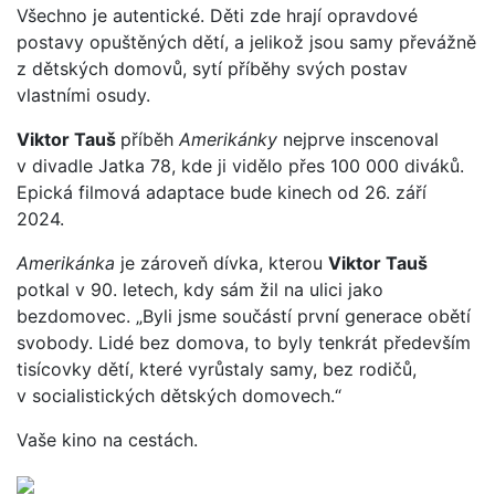
Všechno je autentické. Děti zde hrají opravdové
postavy opuštěných dětí, a jelikož jsou samy převážně
z dětských domovů, sytí příběhy svých postav
vlastními osudy.
Viktor Tauš
příběh
Amerikánky
nejprve inscenoval
v divadle Jatka 78, kde ji vidělo přes 100 000 diváků.
Epická filmová adaptace bude kinech od 26. září
2024.
Amerikánka
je zároveň dívka, kterou
Viktor Tauš
potkal v 90. letech, kdy sám žil na ulici jako
bezdomovec. „Byli jsme součástí první generace obětí
svobody. Lidé bez domova, to byly tenkrát především
tisícovky dětí, které vyrůstaly samy, bez rodičů,
v socialistických dětských domovech.“
Vaše kino na cestách.