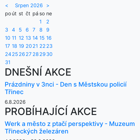
<
Srpen 2026
>
po
út
st
čt
pá
so
ne
1
2
3
4
5
6
7
8
9
10
11
12
13
14
15
16
17
18
19
20
21
22
23
24
25
26
27
28
29
30
31
DNEŠNÍ AKCE
Prázdniny v 3nci - Den s Městskou policií
Třinec
6.8.2026
PROBÍHAJÍCÍ AKCE
Werk a město z ptačí perspektivy - Muzeum
Třineckých železáren