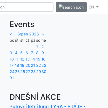
EN
Events
<
Srpen 2026
>
po
út
st
čt
pá
so
ne
1
2
3
4
5
6
7
8
9
10
11
12
13
14
15
16
17
18
19
20
21
22
23
24
25
26
27
28
29
30
31
DNEŠNÍ AKCE
Putovní letní kino TYRA - STÁJE -