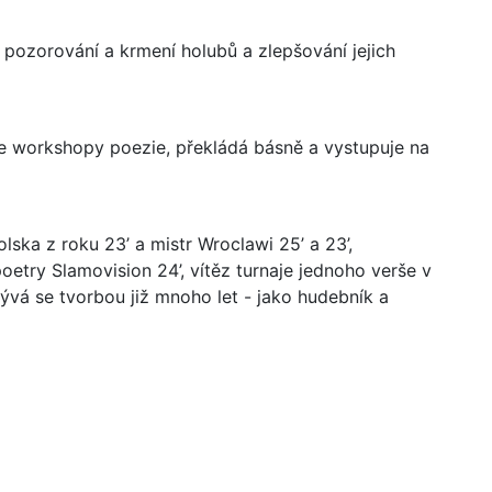
pozorování a krmení holubů a zlepšování jejich
e workshopy poezie, překládá básně a vystupuje na
lska z roku 23’ a mistr Wroclawi 25’ a 23’,
etry Slamovision 24’, vítěz turnaje jednoho verše v
bývá se tvorbou již mnoho let - jako hudebník a