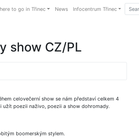
ere to go in Třinec
News
Infocentrum Třinec
ry show CZ/PL
ěhem celovečerní show se nám představí celkem 4
 užít poezii naživo, poezii a show dohromady.
osobitým boomerským stylem.