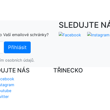
SLEDUJTE N
o Vaší emailové schránky?
ím osobních údajů.
DUJTE NÁS
TŘINECKO
acebook
stagram
outube
itter