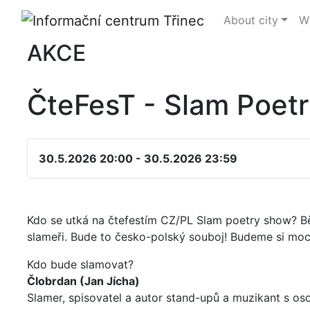
About city
Wh
AKCE
ČteFesT - Slam Poet
30.5.2026 20:00 - 30.5.2026 23:59
Kdo se utká na čtefestím CZ/PL Slam poetry show? B
slameři. Bude to česko-polský souboj! Budeme si moci
Kdo bude slamovat?
Člobrdan (Jan Jícha)
Slamer, spisovatel a autor stand-upů a muzikant s 