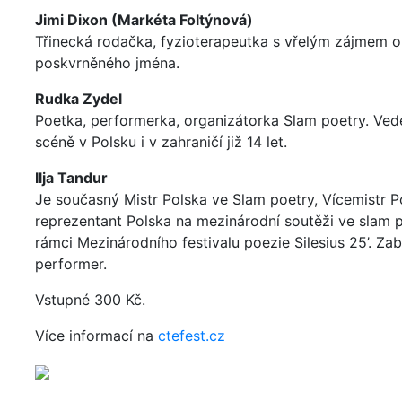
Jimi Dixon (Markéta Foltýnová)
Třinecká rodačka, fyzioterapeutka s vřelým zájmem o 
poskvrněného jména.
Rudka Zydel
Poetka, performerka, organizátorka Slam poetry. Ved
scéně v Polsku i v zahraničí již 14 let.
Ilja Tandur
Je současný Mistr Polska ve Slam poetry, Vícemistr Po
reprezentant Polska na mezinárodní soutěži ve slam po
rámci Mezinárodního festivalu poezie Silesius 25’. Za
performer.
Vstupné 300 Kč.
Více informací na
ctefest.cz