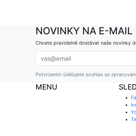
NOVINKY NA E-MAIL
Chcete pravidelně dostávat naše novinky d
Potvrzením údělujete souhlas se zpracován
MENU
SLE
F
In
Y
Tw