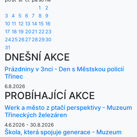
1
2
3
4
5
6
7
8
9
10
11
12
13
14
15
16
17
18
19
20
21
22
23
24
25
26
27
28
29
30
31
DNEŠNÍ AKCE
Prázdniny v 3nci - Den s Městskou policií
Třinec
6.8.2026
PROBÍHAJÍCÍ AKCE
Werk a město z ptačí perspektivy - Muzeum
Třineckých železáren
4.6.2026 - 30.8.2026
Škola, která spojuje generace - Muzeum