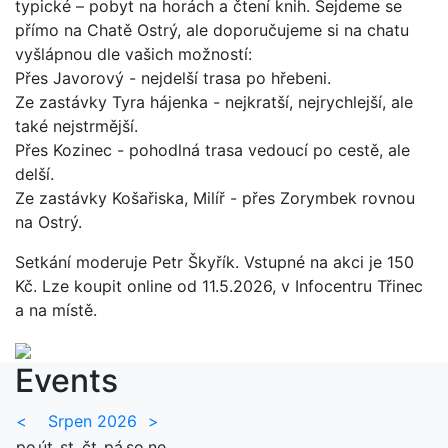
typické – pobyt na horách a čtení knih. Sejdeme se
přímo na Chatě Ostrý, ale doporučujeme si na chatu
vyšlápnou dle vašich možností:
Přes Javorový - nejdelší trasa po hřebeni.
Ze zastávky Tyra hájenka - nejkratší, nejrychlejší, ale
také nejstrmější.
Přes Kozinec - pohodlná trasa vedoucí po cestě, ale
delší.
Ze zastávky Košařiska, Milíř - přes Zorymbek rovnou
na Ostrý.
Setkání moderuje Petr Škyřík. Vstupné na akci je 150
Kč. Lze koupit online od 11.5.2026, v Infocentru Třinec
a na místě.
Events
<
Srpen 2026
>
po
út
st
čt
pá
so
ne