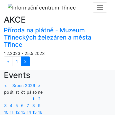
AKCE
Příroda na plátně - Muzeum
Třineckých železáren a města
Třince
1.2.2023 - 25.5.2023
«
Předchozí
1
2
Events
<
Srpen 2026
>
po
út
st
čt
pá
so
ne
1
2
3
4
5
6
7
8
9
10
11
12
13
14
15
16