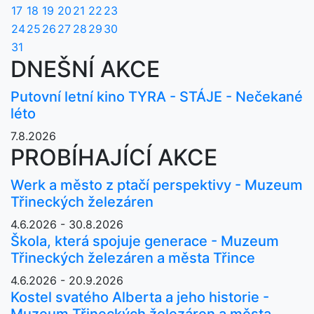
17
18
19
20
21
22
23
24
25
26
27
28
29
30
31
DNEŠNÍ AKCE
Putovní letní kino TYRA - STÁJE - Nečekané
léto
7.8.2026
PROBÍHAJÍCÍ AKCE
Werk a město z ptačí perspektivy - Muzeum
Třineckých železáren
4.6.2026 - 30.8.2026
Škola, která spojuje generace - Muzeum
Třineckých železáren a města Třince
4.6.2026 - 20.9.2026
Kostel svatého Alberta a jeho historie -
Muzeum Třineckých železáren a města