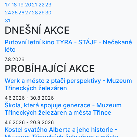
17
18
19
20
21
22
23
24
25
26
27
28
29
30
31
DNEŠNÍ AKCE
Putovní letní kino TYRA - STÁJE - Nečekané
léto
7.8.2026
PROBÍHAJÍCÍ AKCE
Werk a město z ptačí perspektivy - Muzeum
Třineckých železáren
4.6.2026 - 30.8.2026
Škola, která spojuje generace - Muzeum
Třineckých železáren a města Třince
4.6.2026 - 20.9.2026
Kostel svatého Alberta a jeho historie -
Muzeum Třineckých železáren a města