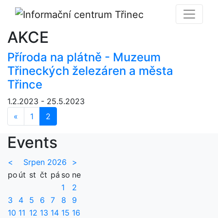
AKCE
Příroda na plátně - Muzeum
Třineckých železáren a města
Třince
1.2.2023 - 25.5.2023
«
Předchozí
1
2
Events
<
Srpen 2026
>
po
út
st
čt
pá
so
ne
1
2
3
4
5
6
7
8
9
10
11
12
13
14
15
16