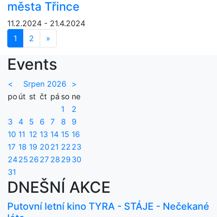
města Třince
11.2.2024 - 21.4.2024
1
2
»
Další
Events
<
Srpen 2026
>
po
út
st
čt
pá
so
ne
1
2
3
4
5
6
7
8
9
10
11
12
13
14
15
16
17
18
19
20
21
22
23
24
25
26
27
28
29
30
31
DNEŠNÍ AKCE
Putovní letní kino TYRA - STÁJE - Nečekané