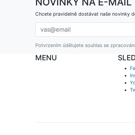
NOVINKY NA E-MAIL
Chcete pravidelně dostávat naše novinky d
Potvrzením údělujete souhlas se zpracován
MENU
SLE
F
In
Y
Tw