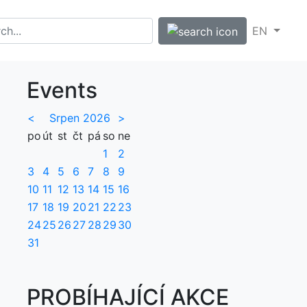
EN
Events
<
Srpen 2026
>
po
út
st
čt
pá
so
ne
1
2
3
4
5
6
7
8
9
10
11
12
13
14
15
16
17
18
19
20
21
22
23
24
25
26
27
28
29
30
31
PROBÍHAJÍCÍ AKCE