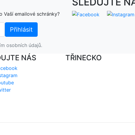
SLEDUJTE N
o Vaší emailové schránky?
ím osobních údajů.
DUJTE NÁS
TŘINECKO
acebook
stagram
outube
itter