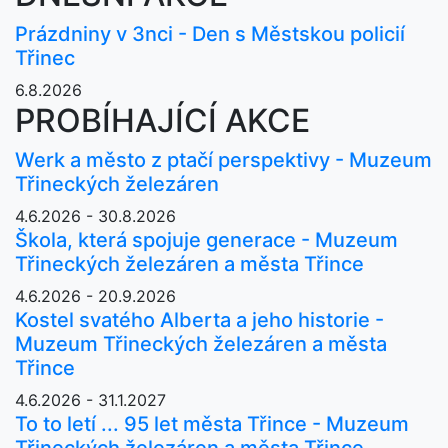
Prázdniny v 3nci - Den s Městskou policií
Třinec
6.8.2026
PROBÍHAJÍCÍ AKCE
Werk a město z ptačí perspektivy - Muzeum
Třineckých železáren
4.6.2026 - 30.8.2026
Škola, která spojuje generace - Muzeum
Třineckých železáren a města Třince
4.6.2026 - 20.9.2026
Kostel svatého Alberta a jeho historie -
Muzeum Třineckých železáren a města
Třince
4.6.2026 - 31.1.2027
To to letí ... 95 let města Třince - Muzeum
Třineckých železáren a města Třince