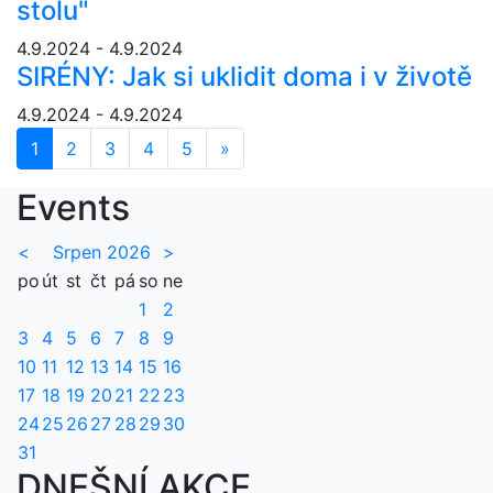
stolu"
4.9.2024 - 4.9.2024
SIRÉNY: Jak si uklidit doma i v životě
4.9.2024 - 4.9.2024
1
2
3
4
5
»
Další
Events
<
Srpen 2026
>
po
út
st
čt
pá
so
ne
1
2
3
4
5
6
7
8
9
10
11
12
13
14
15
16
17
18
19
20
21
22
23
24
25
26
27
28
29
30
31
DNEŠNÍ AKCE