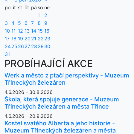
po
út
st
čt
pá
so
ne
1
2
3
4
5
6
7
8
9
10
11
12
13
14
15
16
17
18
19
20
21
22
23
24
25
26
27
28
29
30
31
PROBÍHAJÍCÍ AKCE
Werk a město z ptačí perspektivy - Muzeum
Třineckých železáren
4.6.2026 - 30.8.2026
Škola, která spojuje generace - Muzeum
Třineckých železáren a města Třince
4.6.2026 - 20.9.2026
Kostel svatého Alberta a jeho historie -
Muzeum Třineckých železáren a města