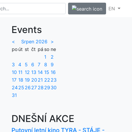
EN
Events
<
Srpen 2026
>
po
út
st
čt
pá
so
ne
1
2
3
4
5
6
7
8
9
10
11
12
13
14
15
16
17
18
19
20
21
22
23
24
25
26
27
28
29
30
31
DNEŠNÍ AKCE
Putovní letní kino TYRA - STÁJE -