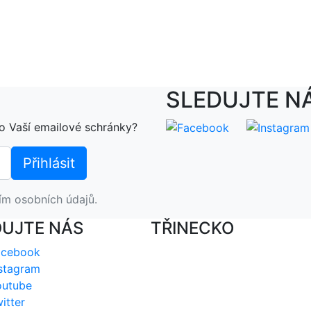
SLEDUJTE N
o Vaší emailové schránky?
ím osobních údajů.
DUJTE NÁS
TŘINECKO
acebook
stagram
outube
itter