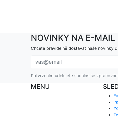
NOVINKY NA E-MAIL
Chcete pravidelně dostávat naše novinky d
Potvrzením údělujete souhlas se zpracován
MENU
SLE
F
In
Y
Tw