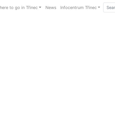
ere to go in Třinec
News
Infocentrum Třinec