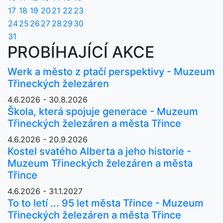
17
18
19
20
21
22
23
24
25
26
27
28
29
30
31
PROBÍHAJÍCÍ AKCE
Werk a město z ptačí perspektivy - Muzeum
Třineckých železáren
4.6.2026 - 30.8.2026
Škola, která spojuje generace - Muzeum
Třineckých železáren a města Třince
4.6.2026 - 20.9.2026
Kostel svatého Alberta a jeho historie -
Muzeum Třineckých železáren a města
Třince
4.6.2026 - 31.1.2027
To to letí ... 95 let města Třince - Muzeum
Třineckých železáren a města Třince