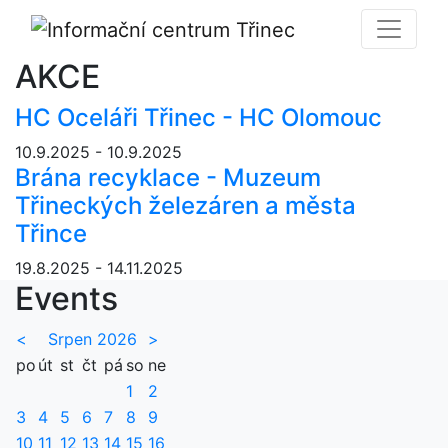
AKCE
HC Oceláři Třinec - HC Olomouc
10.9.2025 - 10.9.2025
Brána recyklace - Muzeum
Třineckých železáren a města
Třince
19.8.2025 - 14.11.2025
Events
<
Srpen 2026
>
po
út
st
čt
pá
so
ne
1
2
3
4
5
6
7
8
9
10
11
12
13
14
15
16