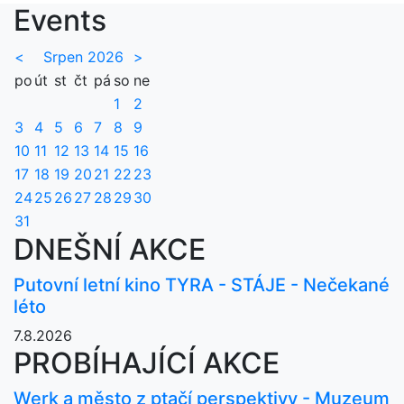
Events
<
Srpen 2026
>
po
út
st
čt
pá
so
ne
1
2
3
4
5
6
7
8
9
10
11
12
13
14
15
16
17
18
19
20
21
22
23
24
25
26
27
28
29
30
31
DNEŠNÍ AKCE
Putovní letní kino TYRA - STÁJE - Nečekané
léto
7.8.2026
PROBÍHAJÍCÍ AKCE
Werk a město z ptačí perspektivy - Muzeum