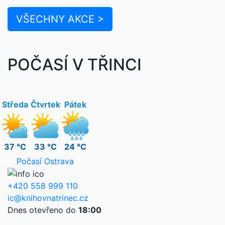
VŠECHNY AKCE >
POČASÍ V TŘINCI
Středa
Čtvrtek
Pátek
37 °C
33 °C
24 °C
Počasí Ostrava
+420 558 999 110
ic@knihovnatrinec.cz
Dnes otevřeno do
18:00