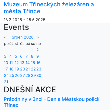
Muzeum Třineckých železáren a
města Třince
18.2.2025 - 25.5.2025
Events
<
Srpen 2026
>
po
út
st
čt
pá
so
ne
1
2
3
4
5
6
7
8
9
10
11
12
13
14
15
16
17
18
19
20
21
22
23
24
25
26
27
28
29
30
31
DNEŠNÍ AKCE
Prázdniny v 3nci - Den s Městskou policií
Třinec