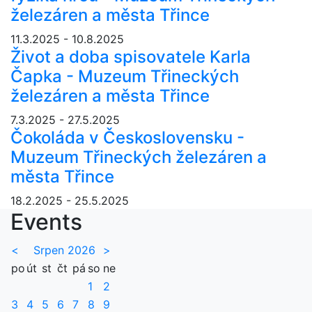
železáren a města Třince
11.3.2025 - 10.8.2025
Život a doba spisovatele Karla
Čapka - Muzeum Třineckých
železáren a města Třince
7.3.2025 - 27.5.2025
Čokoláda v Československu -
Muzeum Třineckých železáren a
města Třince
18.2.2025 - 25.5.2025
Events
<
Srpen 2026
>
po
út
st
čt
pá
so
ne
1
2
3
4
5
6
7
8
9