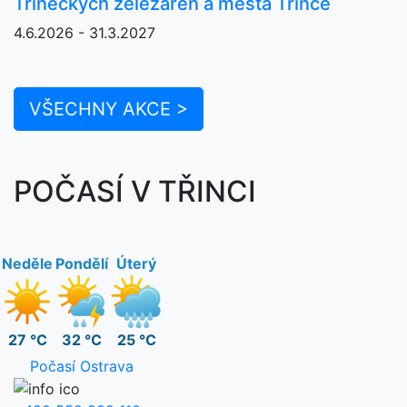
Třineckých železáren a města Třince
4.6.2026 - 31.3.2027
VŠECHNY AKCE >
POČASÍ V TŘINCI
Neděle
Pondělí
Úterý
27 °C
32 °C
25 °C
Počasí Ostrava