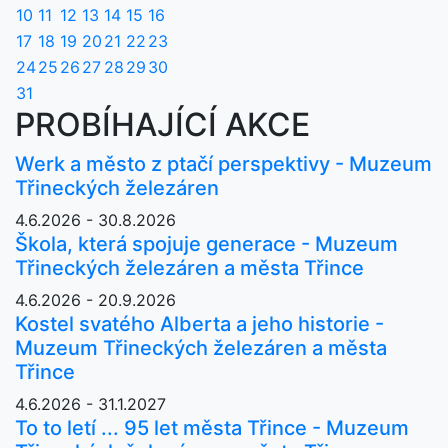
10
11
12
13
14
15
16
17
18
19
20
21
22
23
24
25
26
27
28
29
30
31
PROBÍHAJÍCÍ AKCE
Werk a město z ptačí perspektivy - Muzeum
Třineckých železáren
4.6.2026 - 30.8.2026
Škola, která spojuje generace - Muzeum
Třineckých železáren a města Třince
4.6.2026 - 20.9.2026
Kostel svatého Alberta a jeho historie -
Muzeum Třineckých železáren a města
Třince
4.6.2026 - 31.1.2027
To to letí ... 95 let města Třince - Muzeum