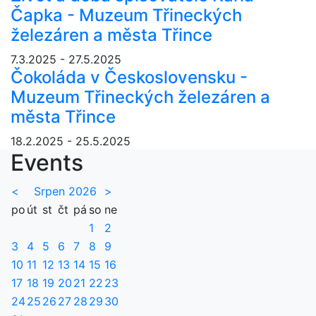
Čapka - Muzeum Třineckých
železáren a města Třince
7.3.2025 - 27.5.2025
Čokoláda v Československu -
Muzeum Třineckých železáren a
města Třince
18.2.2025 - 25.5.2025
Events
<
Srpen 2026
>
po
út
st
čt
pá
so
ne
1
2
3
4
5
6
7
8
9
10
11
12
13
14
15
16
17
18
19
20
21
22
23
24
25
26
27
28
29
30